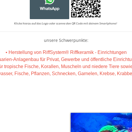
Klicke hierzu auf das Logo oder scanne den QR Code mit deinem Smartphone!
unsere Schwerpunkte:
• Herstellung von RiffSystem® Riffkeramik - Einrichtungen
uarien-Anlagenbau für Privat, Gewerbe und öffentliche Einricht
für tropische Fische, Korallen, Muscheln und niedere Tiere sow
wasser, Fische, Pflanzen, Schnecken, Garnelen, Krebse, Krab