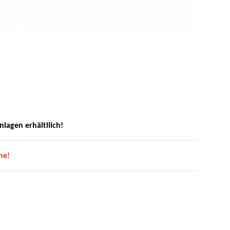
nlagen erhältllich!
ne!