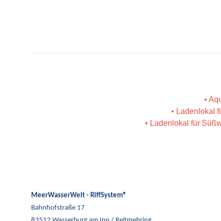
• Aq
• Ladenlokal 
• Ladenlokal für Süß
MeerWasserWelt - RiffSystem®
Bahnhofstraße 17
83512 Wasserburg am Inn / Reitmehring