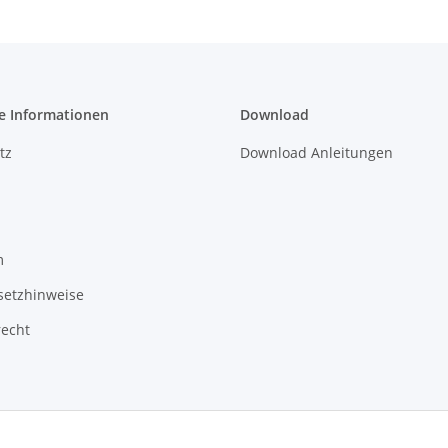
e Informationen
Download
tz
Download Anleitungen
m
setzhinweise
recht