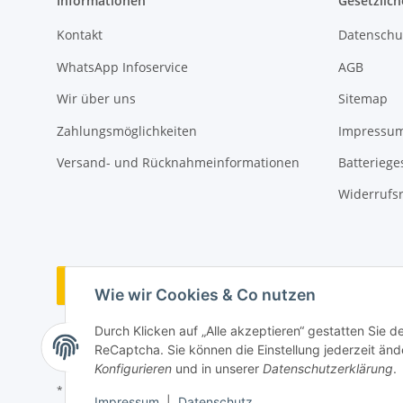
Informationen
Gesetzlich
Kontakt
Datenschu
WhatsApp Infoservice
AGB
Wir über uns
Sitemap
Zahlungsmöglichkeiten
Impressu
Versand- und Rücknahmeinformationen
Batteriege
Widerrufs
Vertrag widerrufen
Wie wir Cookies & Co nutzen
Durch Klicken auf „Alle akzeptieren“ gestatten Sie 
ReCaptcha. Sie können die Einstellung jederzeit ände
Konfigurieren
und in unserer
Datenschutzerklärung
.
* Alle Preise inkl. gesetzlicher USt., zzgl.
Versand
Impressum
|
Datenschutz