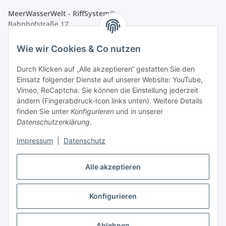
MeerWasserWelt - RiffSystem®
Bahnhofstraße 17
83512 Wasserburg am Inn / Reitmehring
Wie wir Cookies & Co nutzen
e-Mail: info@meerwasserwelt.de
e-Mail: info@riffkeramik.de
Durch Klicken auf „Alle akzeptieren“ gestatten Sie den
Einsatz folgender Dienste auf unserer Website: YouTube,
Tel.: +49 8071 - 52 66 113
Vimeo, ReCaptcha. Sie können die Einstellung jederzeit
ändern (Fingerabdruck-Icon links unten). Weitere Details
Öffnungszeiten Ladenlokal:
finden Sie unter
Konfigurieren
und in unserer
Donnerstag/Freitag 13-19 Uhr
Datenschutzerklärung
.
Samstag 10-14 Uhr (nach Vereinbarung bis 16 Uhr)
Impressum
|
Datenschutz
Vertrag widerrufen
Alle akzeptieren
Konfigurieren
* Alle Preise inkl. gesetzlicher USt., zzgl.
Versand
Ablehnen