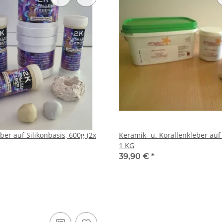
ber auf Silikonbasis, 600g (2x
Keramik- u. Korallenkleber au
1 KG
39,90 €
*