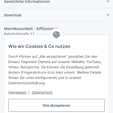
Gesetzliche Informationen
Download
MeerWasserWelt - RiffSystem®
Bahnhofstraße 17
83512 Wasserburg am Inn / Reitmehring
Wie wir Cookies & Co nutzen
e-Mail: info@meerwasserwelt.de
e-Mail: info@riffkeramik.de
Durch Klicken auf „Alle akzeptieren“ gestatten Sie den
Einsatz folgender Dienste auf unserer Website: YouTube,
Tel.: +49 8071 - 52 66 113
Vimeo, ReCaptcha. Sie können die Einstellung jederzeit
ändern (Fingerabdruck-Icon links unten). Weitere Details
Öffnungszeiten Ladenlokal:
finden Sie unter
Konfigurieren
und in unserer
Donnerstag/Freitag 13-19 Uhr
Datenschutzerklärung
.
Samstag 10-14 Uhr (nach Vereinbarung bis 16 Uhr)
Impressum
|
Datenschutz
Vertrag widerrufen
Alle akzeptieren