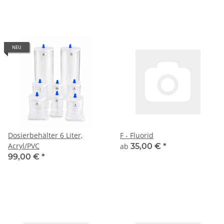
NEU
Dosierbehälter 6 Liter,
F - Fluorid
Acryl/PVC
ab
35,00 €
*
99,00 €
*