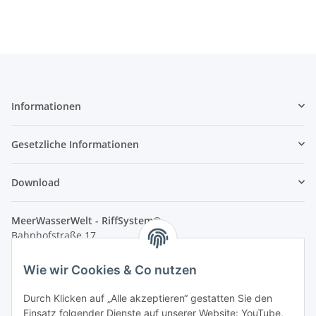
Informationen
Gesetzliche Informationen
Download
MeerWasserWelt - RiffSystem®
Bahnhofstraße 17
83512 Wasserburg am Inn / Reitmehring
Wie wir Cookies & Co nutzen
e-Mail: info@meerwasserwelt.de
e-Mail: info@riffkeramik.de
Durch Klicken auf „Alle akzeptieren“ gestatten Sie den
Einsatz folgender Dienste auf unserer Website: YouTube,