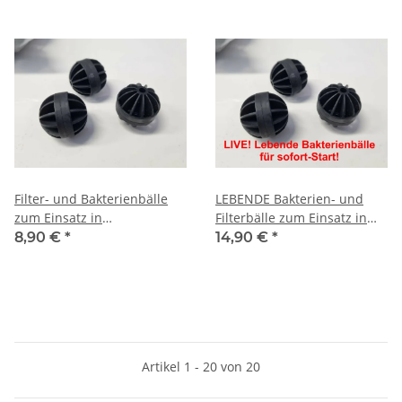
Filter- und Bakterienbälle
LEBENDE Bakterien- und
zum Einsatz in
Filterbälle zum Einsatz in
Technikbecken (passend zu
Technikbecken (passend zu
8,90 €
*
14,90 €
*
Armatus XS)
Armatus XS)
Artikel 1 - 20 von 20