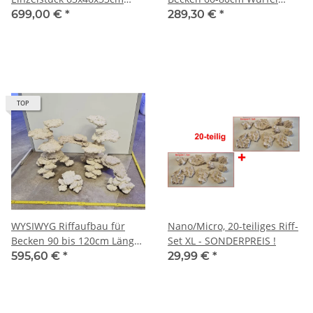
(LxBxH)
(Riffhöhe aktuell 30/35cm)
699,00 €
*
289,30 €
*
TOP
WYSIWYG Riffaufbau für
Nano/Micro, 20-teiliges Riff-
Becken 90 bis 120cm Länge
Set XL - SONDERPREIS !
und 50 bis 70cm Breite
595,60 €
*
29,99 €
*
(Riffhöhe je nach Aufbau 30-
40 cm)