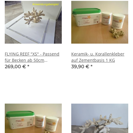
FLYING REEF "XS" - Passend
Keramik- u. Korallenkleber
für Becken ab 50cm
auf Zementbasis 1 KG
***Limited Edition***
269,00 €
*
39,90 €
*