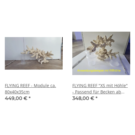
(Riffhöhe aktuell 37cm)
90)
FLYING REEF - Module ca.
FLYING REEF "XS mit Höhle"
80x40x35cm
- Passend für Becken ab
50/60cm ***Limited
449,00 €
*
348,00 €
*
Edition***