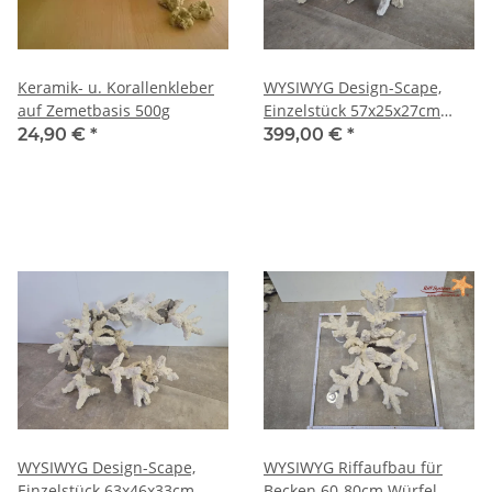
Keramik- u. Korallenkleber
WYSIWYG Design-Scape,
auf Zemetbasis 500g
Einzelstück 57x25x27cm
(LxBxH)
24,90 €
*
399,00 €
*
WYSIWYG Design-Scape,
WYSIWYG Riffaufbau für
Einzelstück 63x46x33cm
Becken 60-80cm Würfel