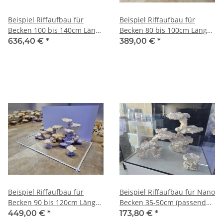
Beispiel Riffaufbau für
Beispiel Riffaufbau für
Becken 100 bis 140cm Länge
Becken 80 bis 100cm Länge
und 50 bis 70cm Breite
und 45 bis 65cm Breite
636,40 €
*
389,00 €
*
(Riffhöhe aktuell 40cm)
(Riffhöhe aktuell 27cm)
Beispiel Riffaufbau für
Beispiel Riffaufbau für Nano
Becken 90 bis 120cm Länge
Becken 35-50cm (passend
und 50 bis 70cm Breite
zB. für Aqua Medic Yasha
449,00 €
*
173,80 €
*