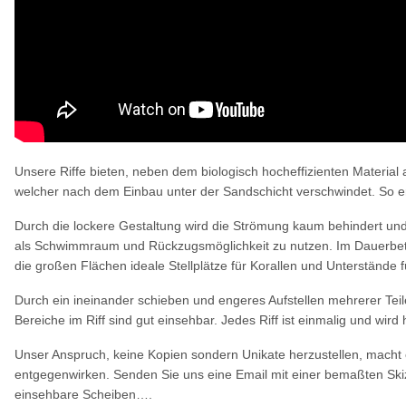
Unsere Riffe bieten, neben dem biologisch hocheffizienten Material
welcher nach dem Einbau unter der Sandschicht verschwindet. So er
Durch die lockere Gestaltung wird die Strömung kaum behindert und
als Schwimmraum und Rückzugsmöglichkeit zu nutzen. Im Dauerbetrie
die großen Flächen ideale Stellplätze für Korallen und Unterstände f
Durch ein ineinander schieben und engeres Aufstellen mehrerer Teile
Bereiche im Riff sind gut einsehbar. Jedes Riff ist einmalig und wir
Unser Anspruch, keine Kopien sondern Unikate herzustellen, macht 
entgegenwirken. Senden Sie uns eine Email mit einer bemaßten Skizz
einsehbare Scheiben….