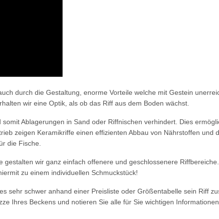
 auch durch die Gestaltung, enorme Vorteile welche mit Gestein unerre
halten wir eine Optik, als ob das Riff aus dem Boden wächst.
 somit Ablagerungen in Sand oder Riffnischen verhindert. Dies ermög
b zeigen Keramikriffe einen effizienten Abbau von Nährstoffen und da
ür die Fische.
 gestalten wir ganz einfach offenere und geschlossenere Riffbereiche. F
d hiermit zu einem individuellen Schmuckstück!
es sehr schwer anhand einer Preisliste oder Größentabelle sein Riff
e Ihres Beckens und notieren Sie alle für Sie wichtigen Informatione